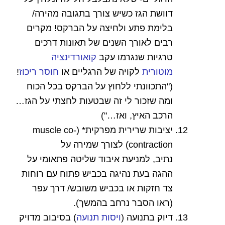
דוושת הגז כשיש צורך בתגובה מהירה/
בלימת פתע ולחיצה על הברקס! מקרים
רבים לאורך השנים של תאונות דרכים
טרגיות שנגרמו עקב
קואורדינציה
מוטורית
לקויה של הרגליים או
חוסר ריכוז
!
("התכוונתי ללחוץ על הברקס בכל הכוח
ומה שזכור לי זה שבטעות לחצתי על הגז…
הרכב האיץ, ואז…")
יציבות שרירית מפרקית*
(
muscle co-
contraction)
לצורך שמירה על
נתיב,
למניעת איבוד שליטה פתאומי על
ההגה בעת נהיגה בכביש פתוח עם רוחות
צד חזקות או בכביש משובש/ דרך עפר
(ראו הסבר נרחב בהמשך).
דיוק בתנועה (
ויסות תנועה
)
בסיבוב מדויק