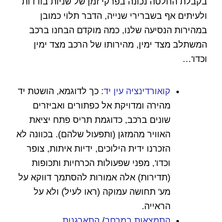
בקבלת החלטה נכונה בפרקי זמן של שניות בודדות
ולעיתים אף בשברירי שנייה, הדבר תלוי כמובן
במהירות הנסיעה שלנו, כמה מוקדם הבחנו ברכב
המשתלב מצד ימין, מהירותו של הרכב מצד ימין
וכדו'…
קואורדינציה עין יד
:
כך
לדוגמא,
הושטת יד
מהירה ומדויקת אל כפתורים ואביזרים
שונים ברכב, כדוגמת תריס פתח יציאת
האוויר מהמזגן (ותפעול שלהם)
.
בכוונה לא
הזכרנו ידית הילוכים, ידיות איתות, צופר
וכדו', מפני שפעולות הכרחיות ותכופות
(תדירות) אלה אמורות להסתמך דווקא על
מע' תחושה עמוקה (ראו לעיל) ולא על
הראייה.
התמצאות במרחב
/
התארגנות