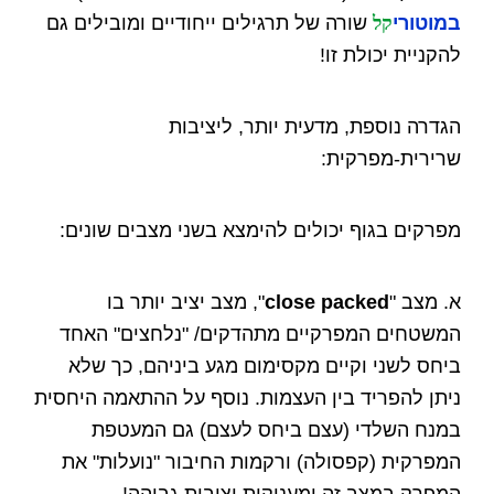
במוטורי
קל
שורה של תרגילים ייחודיים ומובילים גם
להקניית יכולת זו!
הגדרה נוספת, מדעית יותר, ליציבות
שרירית-מפרקית:
מפרקים בגוף יכולים להימצא בשני מצבים שונים:
א. מצב "
close packed
", מצב יציב יותר בו
המשטחים המפרקיים מתהדקים/ "נלחצים" האחד
ביחס לשני וקיים מקסימום מגע ביניהם, כך שלא
ניתן להפריד בין העצמות. נוסף על ההתאמה היחסית
במנח השלדי (עצם ביחס לעצם) גם המעטפת
המפרקית (קפסולה) ורקמות החיבור "נועלות" את