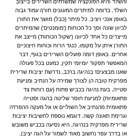
והשלד והיא הפונקציה שמשרתים השרירים בייצוב
השלד, בדומה למיתרים המעגנים תורן/ עמוד גבוה
באופן אנכי ויציב. כל מיתר (כבל) מושך את התורן
לכיוון שונה וסך כל הכוחות ('מומנטים') שהמיתרים
מייצרים כל אחד לכיוונו ('שקול הכוחות') מייצב את
התורן איתן על מקומו, כנגד הרוח וכוחות חיצוניים
אחרים. באופן דומה פועלים השרירים בגוף,
דבר
המאפשר תפקוד יומיומי תקין
,
כמעט בכל פעולה
שאנו מבצעים!
בנהיגה ברכב
,
נדרשת יציבות שרירית
מפרקית טובה הן לצורך שמירה על הנתיב ומניעת
סטייה, בעת נהיגה בכביש פתוח (עם רוחות צד
פתאומיות) למניעת חוסר שליטה בהגה וסטייה
פתאומית מהנתיב אל השוליים או אל מעקה ההפרדה
וגרימת תאונה קשה. דוגמא נוספת לחשיבות יציבות
שרירית מפרקית בנהיגה, היא נסיעה בכביש משובש
או בדרך עפר (חשוב מאוד לשמור על הגה יציב).