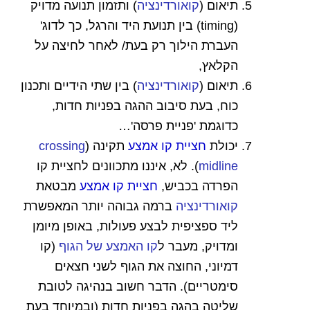
תיאום (
קואורדינציה
) ותזמון תנועה מדויק
(timing) בין תנועת היד והרגל, כך לדוג'
העברת הילוך רק בעת/ לאחר לחיצה על
הקלאץ,
תיאום (
קואורדינציה
) בין שתי הידיים ותכנון
כוח, בעת סיבוב ההגה בפניות חדות,
כדוגמת 'פניית פרסה'…
יכולת
חציית קו אמצע
תקינה (
crossing
midline
). לא, איננו מתכוונים לחציית קו
הפרדה בכביש,
חציית קו אמצע
מבטאת
קואורדינציה
ברמה גבוהה יותר המאפשרת
ליד ספציפית לבצע פעולות, באופן מיומן
ומדויק, מעבר ל
קו האמצע של הגוף
(קו
דמיוני, החוצה את הגוף לשני חצאים
סימטריים). הדבר חשוב בנהיגה לטובת
שליטה בהגה בפניות חדות (ובמיוחד בעת