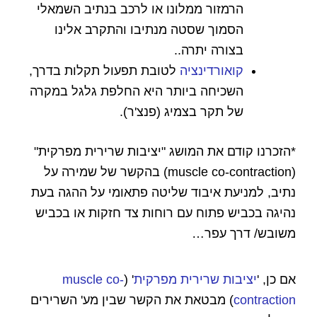
הרמזור ממלונו או לרכב בנתיב השמאלי
הסמוך שסטה מנתיבו והתקרב אלינו
בצורה יתרה..
קואורדינציה
לטובת תפעול תקלות בדרך,
השכיחה ביותר היא החלפת גלגל במקרה
של תקר בצמיג (פנצ'ר).
*הזכרנו קודם את המושג "
יציבות שרירית מפרקית"
(
muscle co-contraction)
בהקשר של שמירה על
נתיב,
למניעת איבוד שליטה פתאומי על ההגה בעת
נהיגה בכביש פתוח עם רוחות צד חזקות או בכביש
משובש/ דרך עפר…
אם כן, '
יציבות שרירית מפרקית
' (
muscle co-
contraction
) מבטאת את הקשר שבין מע' השרירים