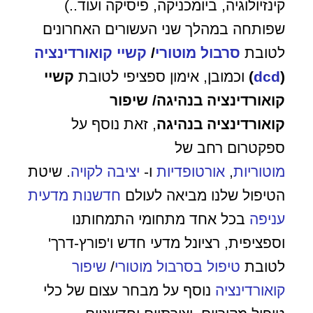
קינזיולוגיה, ביומכניקה, פיסיקה ועוד..)
שפותחה במהלך שני העשורים האחרונים
לטובת
סרבול מוטורי
/
קשיי קואורדינציה
(
dcd
)
וכמובן, אימון ספציפי לטובת
קשיי
קואורדינציה בנהיגה/ שיפור
קואורדינציה בנהיגה
, זאת נוסף על
ספקטרום רחב של
מוטוריות
,
אורטופדיות
ו-
יציבה לקויה
. שיטת
הטיפול שלנו מביאה לעולם
חדשנות מדעית
עניפה
בכל אחד מתחומי התמחותנו
וספציפית, רציונל מדעי חדש ו'פורץ-דרך'
לטובת
טיפול בסרבול מוטורי
/
שיפור
קואורדינציה
נוסף על מבחר עצום של כלי