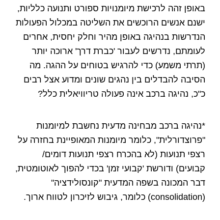
באופן זהה לרכישת מיומנויות ספורט ותנועה כלליות,
ישנם אנשים הרוכשים את השליטה במכלול הפעולות
הנדרשות בנהיגה באופן מהיר וחלק יחסית, אחרים
לעומתם, נדרשים לעבור 'כברת דרך' ארוכה יותר
(תרתי משמע) כדי להרגיש בטוחים על ההגה. מה
הסיבה להבדלים בין נהגים שונים ומדוע אצל רבים
כ"כ, נהיגה ברכב אינה פעולה טריוויאלית כלל?
*נהיגה ברכב מבחינה מדעית נחשבת למיומנות
"פרוצדורלית", כלומר מיומנות המאופיינת בחזרה על
רצפי תנועות (לא בהכרח רצפי תנועות דומים/
קבועים) ודורשת 'קבועי זמן' בכדי להפוך לאוטומטית,
דבר המכונה בשפה המדעית "קונסולידציה"
(consolidation) כלומר, גיבוש לזיכרון לטווח ארוך.