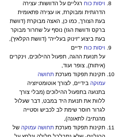
ויסות כוח
רגליים על הדוושות:
עצירה
הדרגתית ומבוקרת, או עצירה פתאומית
בעת הצורך, כמו כן, האצה מבוקרת (דוושת
ברקס ודוושת הגז) נוסף על שחרור מבוקר
בעת ביצוע "זינוק בעלייה" (דוושת הקלאץ')
,
ויסות כוח
ידיים
על
תנועת
ההגה,
תפעול
ההילוכים,
וינקרים
(איתות),
צופר ועוד
,
תקינות תפקוד
מערכת
תחושה
עמוקה
בידיים,
לצורך אוטומטיזציה
בתנועה בתפעול ההילוכים
(מבלי צורך
ללוות את תנועת היד במבט, דבר שעלול
לגרור חוסר שימת לב לכביש וסטייה
מהנתיב/ לתאונה)
,
תקינות תפקוד
מערכת
תחושה עמוקה
של
הרגליים- שלא נתבלבל חלילה ונלחץ על