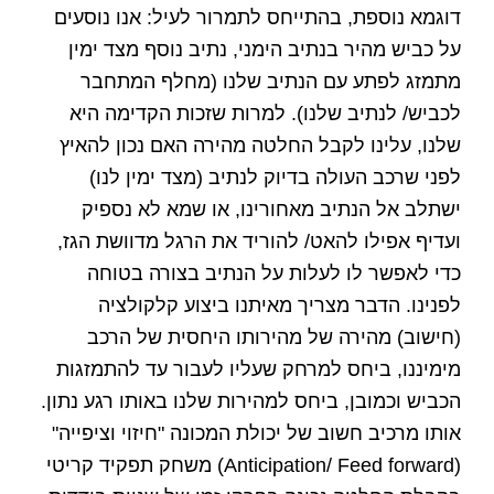
דוגמא נוספת, בהתייחס לתמרור לעיל: אנו נוסעים
על כביש מהיר בנתיב הימני, נתיב נוסף מצד ימין
מתמזג לפתע עם הנתיב שלנו (מחלף המתחבר
לכביש/ לנתיב שלנו). למרות שזכות הקדימה היא
שלנו, עלינו לקבל החלטה מהירה האם נכון להאיץ
לפני שרכב העולה בדיוק לנתיב (מצד ימין לנו)
ישתלב אל הנתיב מאחורינו, או שמא לא נספיק
ועדיף אפילו להאט/ להוריד את הרגל מדוושת הגז,
כדי לאפשר לו לעלות על הנתיב בצורה בטוחה
לפנינו. הדבר מצריך מאיתנו ביצוע קלקולציה
(חישוב) מהירה של מהירותו היחסית של הרכב
מימיננו, ביחס למרחק שעליו לעבור עד להתמזגות
הכביש וכמובן, ביחס למהירות שלנו באותו רגע נתון.
אותו מרכיב חשוב של יכולת המכונה "חיזוי וציפייה"
(Anticipation/ Feed forward) משחק תפקיד קריטי