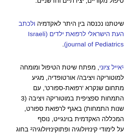
טיפול מקוריים, יצירתיים וחדשניים.
שיטתנו נכנסה בין היתר לאקדמיה
ולכתב
העת הישראלי לרפואת ילדים (Israeli
.
journal of Pediatrics)
¹אייל ציוני
, מפתח שיטת הטיפול ומומחה
למוטוריקה ויציבה/ אורטופדיה, מגיע
מתחום שנקרא 'רפואת-ספורט', עם
התמחות ספציפית במוטוריקה ויציבה (3
שנות התמחות) באגף לרפואת ספורט,
המכללה האקדמית בוינגייט, נוסף
על לימודי קינזיולוגיה ופתוקינזיולוגיה² בחוג