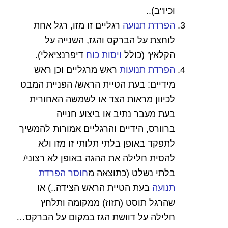
וכיו"ב)..
הפרדת תנועה
רגליים זו מזו, רגל אחת
לוחצת על הברקס והגז, השנייה על
הקלאץ' (כולל
ויסות כוח
דיפרנציאלי).
הפרדת תנועות
ראש מרגליים וכן ראש
מידיים: בעת הטיית הראש/ הפניית המבט
לכיוון מראות הצד או לשמשה האחורית
בעת מעבר נתיב או ביצוע חנייה
ברוורס
,
הידיים והרגליים אמורות להמשיך
לתפקד באופן בלתי תלותי זו מזו ולא
להסית חלילה את ההגה באופן לא רצוני/
בלתי נשלט (כתוצאה מ
חוסר הפרדת
תנועה
בעת הטיית הראש הצידה..) או
שהרגל תוסט (תזוז) ממקומה ותלחץ
חלילה על דוושת הגז במקום על הברקס…