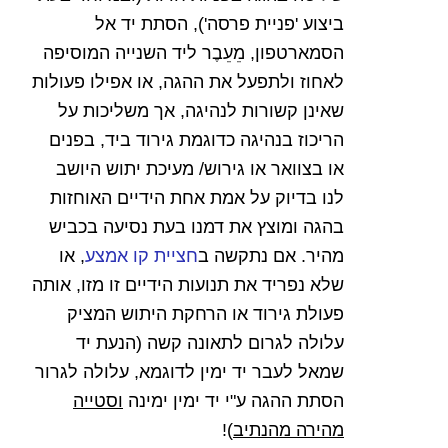
ביצוע 'פניית פרסה'), הסתת יד אל
הסמארטפון, מֵעֵבֶר ליד השנייה המוסיפה
לאחוז ולתפעל את ההגה, או אפילו פעולות
שאינן קשורות לנהיגה, אך משליכות על
הריכוז בנהיגה כדוגמת גירוד ביד, בפנים
או בצוואר או גירוש/ מעיכת יתוש היושב
לנו בדיוק על אמת אחת הידיים האוחזות
בהגה ומוצץ את דמנו בעת נסיעה בכביש
מהיר. אם נתקשה ב
חציית קו אמצע
, או
שלא נפריד את תנועות הידיים זו מזו, אותה
פעולת גירוד או הרחקת היתוש המציק
עלולה לגרום לתאונה קשה (הנעת יד
שמאל לעבר יד ימין לדוגמא, עלולה לגרור
הסתת ההגה ע"י יד ימין ימינה
וסטייה
מהירה מהנתיב
)!