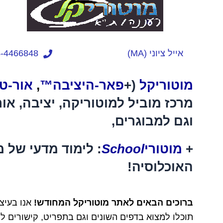
אייל ציוני (MA)
054-4466848 (מ-0
מוטוריקל
(+
פאר-היציבה™
,
אור-טוׁפ
מרכז מוביל למוטוריקה, יציבה, או
וגם למבוגרים,
+
מוטורי
School
: לימוד מדעי של מ
האוכלוסיה!
ברוכים הבאים לאתר מוטוריקל המחודש!
אנו בעיצומו
תוכלו למצוא בדפים השונים וגם בתפריט, קישורים ל