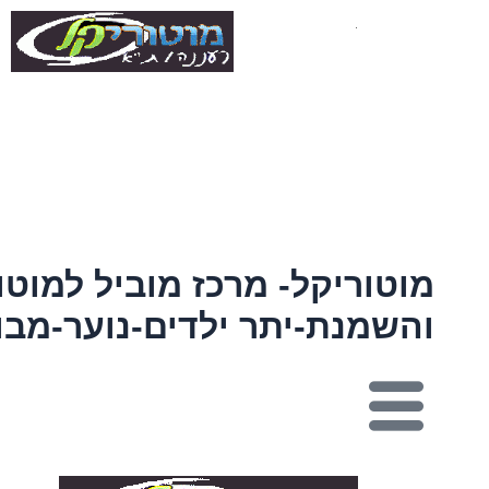
ילוג
תוכן
מוטוריקל- מרכז מוביל למוטו
והשמנת-יתר ילדים-נוער-מבו