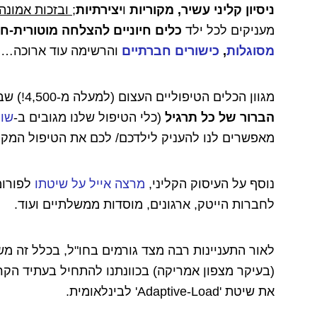
ניסיון קליני עשיר, מקוריות
ו
יצירתיות
; ובזכות אמונ
מעניקים לכל ילד
כלים חיוניים להצלחה מוטורית-ח
מסוגלות
,
כישורים חברתיים
והרשימה עוד ארוכה…
מגוון הכלים הטיפוליים העצום (למעלה מ-4,500!) שברשותנו, נוסף על איכותם הגבוהה
הברור של כל תרגיל
(כלי הטיפול שלנו מגובים ב-
שור
מאפשרים לנו להעניק לילדכם/ לכם את הטיפול המקצ
נוסף על העיסוק הקליני,
מרצה אייל על שיטתו
לפורומ
לחברות הייטק, ארגונים, מוסדות ממשלתיים ועוד.
לאור התעניינות רבה מצד גורמים בחו"ל, בכלל זה מש
(בעיקר מצפון אמריקה) בכוונתנו להתחיל בעתיד הק
את שיטת 'Adaptive-Load' לבינלאומית.