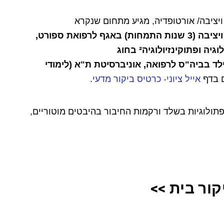
יציבה/ אורטופדיה, מגיע מתחום שנקרא
עם התמחות ספציפית במוטוריקה ויציבה (3 שנות התמחות) באגף לרפואת ספורט,
לימודי קינזיולוגיה ופתוקינזיולוגיה² בחוג
לד בביה"ס לרפואה, אוניברסיטת ת"א (לימודי
ם בדף
אייל ציוני- כרטיס ביקור מדעי
.
/ פתולוגיות בשלד ורקמות החיבור בהיבטים מוטוריים,
ור בית >>