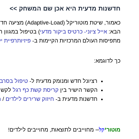
חדשנות מדעית היא אכן שם המשחק >>
כאמור, שיטת מוטוריקל (
Adaptive-Load) מציעה חדשנות מדעית בקנה מידה עולמי
הבא:
אייל ציוני- כרטיס ביקור מדעי
) בטיפול במגוון 
מתפיסות העולם המרכזיות הקיימות ב-
פיזיותרפיית י
כך לדוגמא:
רציונל חדש ומנומק מדעית ל-
טיפול בסרבו
הקשר הישיר בין
קריסת קשת כף רגל
לקשי
חדשנות מדעית ב-
חיזוק שרירים לילדים
/
ח
י
–
מוטור
קל
מחוייבים לתוצאות, מחוייבים לילדים!