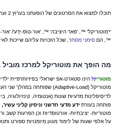
תוכלו למצוא את הסרטונים של הופעתנו בערוץ 2 וערוץ 10 (לשעבר) בתחתית הדף!
*'מוטוריקל' ™, 'פאר היציבה' ™, 'אור-טוׁפּ-יֵדַע'/ 'אור-TOP-ידע' ™, 'מוטורי קל-משקל™ ו- מוטורי
™, הם
סימני מסחר
, שכל הזכויות עליהם שייכות לאייל
מה הופך את מוטוריקל למרכז מוביל 
מוטורי
קל
הינו
סטארט-אפ ישראלי בפיזיותרפיית ילדים¹, שיטת טיפול חדשנית ו-'פורצת-דרך
מוטוריקל (
Adaptive-Load) שפותחה במהלך שני העשורים האחרונים ע"י
לדיסיפלינות מדעיות שונות (אנטומיה, קינזיולוגיה, ביו
פותחה
בעזרת
ידע מדעי חדשני
וניסיון קליני עשיר
,
ת
מוטוריות- יציבתיות- אורטופדיות וכן הפרעות קשב ורי
על אלפי שעות של לימוד מגוון מיומנויות ספורט ותנוע