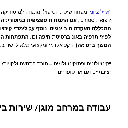
¹אייל ציוני
, מפתח שיטת הטיפול ומומחה למוטוריקה ו
'רפואת-ספורט',
המכללה האקדמית בוינגייט,
נוסף על
לפיזיותרפיה באוניברסיטת חיפה וכן, התפתחות הי
המשך ברפואה)
. רקע אקדמי ומקצועי מלא לרשותכ
²
קינזיולוגיה ופתוקינזיולוגיה – תורת התנועה ולקויות
יציבתיים וגם אורטופדיים.
עבודה במרחב מוגן/ שירות ביק