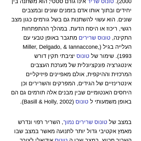
2000).
טונוס שריר
אינו גורם סטטי; הוא משתנה בין
יחידים ובתוך אותו אדם בזמנים שונים ובמצבים
שונים. הוא עשוי להשתנות גם בשל גורמים כגון מצב
רגשי, ריכוז או היסח הדעת. במהלך ההתפתחות
התקינה,
טונוס שרירים
מתגבר באופן טבעי עם
העלייה בגיל (Miller, Delgado, & Iannaccone,
1993). שימור של
טונוס
יציבתי תקין דורש
אינטגרציה פונקציונלית של מערכת העצבים
המרכזית וההיקפית, אולם מאפיינים פיזיקליים
אינטרינזיים של הגידים, המפרקים והשרירים וכן
היחסים האנטומיים שבין מבנים אלה תורמים גם הם
באופן משמעותי ל
טונוס
(Basill & Holly, 2002).
במצב של
טונוס שרירים נמוך
, השריר רפוי ונדרש
מאמץ אקטיבי גדול יותר לתנועה מאשר במצב שבו
השריר מכווץ. במצב שבו ה
טונוס
אידיאלי לצורך