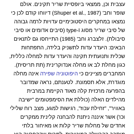
עצבית וכן, ממצאי ביופסיית שריר תקינים. אולם
שופר וחב' (Shuper et al., 1987) דיווחו קודם לכן כי
נמצאו במחקרים היסטוכימיים עדויות לרמה גבוהה
של סיבי שריר מסוג type-I (סיבים אדומים או סיבי
סיבולת). זלצברג וחב' (1985) התייחסו גם לתנאים
הבאים: היעדר עדות לתשניק בלידה, התפתחות
שכלית ותנועתית תקינה והיעדר עדות למחלה כללית,
כגון מחלת לב או מחלה אנדוקרינית (תת תריסית).
המחברים מציינים כי
היפוטוניה שפירה
אינה מחלה
מוגדרת, אלא תסמונת. לטענתם, נראה שמדובר
בהפרעה מרכזית קלה מאוד הקיימת במרבית
מהילדים האלה (כוללת את הסימפטומים "ישיבה
באוויר", "זחילת עכוז", רגישות למגע, מצב רוח שלילי
וכו') אשר איננה ניתנת להבחנה קלינית ממקרים
אחדים של מחלות שריר קלות או מאיחור בלתי