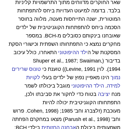
שאר החוקרים מדווחים מתוך התרשמויות קליניות
בלבד. בדומה למיעוט העדויות ביחס להתפתחות
המוטורית, ישנה התייחסות מעטה, מלווה בחוסר
הסכמה ביחס להתפתחות הקוגניטיבית של ילדים
שאובחנו בינקותם כסובלים מ-BCH. במספר
מחקרים נמצא כי התפתחותו השפתית וכישורי הסקת
המסקנות של ה
ילד ההיפוטוני
התאחרו, כולל עיכוב
בדיבור (Shuper et al., 1987; Swaiman,
1994). לוין Levine, 1991)) טוענת כי
טונוס שרירים
נמוך
הינו מאפיין נפוץ של ילדים בעלי
לקויות
למידה
.
הילד ההיפוטוני
מוגבל ביכולתו לשמר
מנח
יציבה
בטוח כדי לחקור את סביבתו ולכן,
התפתחותו הקוגניטיבית יכולה להיות
מעוכבת (זלצברג וחב' 1985; (Cohen, 1998. פרוש
וחב' (Parush et al., 1998) מצאו במחקרם הפחתה
משמעותית ביכולת ה
אבחנה החזותית
בילדי BCH;