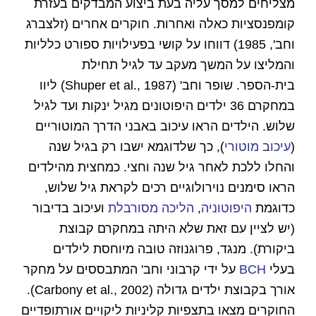
מצליחים למסך עליה בעת ביצוע המבדקים בעזרת
קומפנסציות כאלה ואחרות. חוקרים אחרים (זלצברג
וחב', 1985) דווחו על קושי בפעילויות ספורט כלליות
והמליצו על המשך מעקב עד לגיל תחילת
בית-הספר. שופר וחב' (Shuper et al., 1987) ליוו
במחקרם 36 ילדים היפוטונים מגיל ינקות ועד לגיל
שלוש. הילדים הראו עיכוב באבני הדרך המוטוריים
(
עיכוב מוטורי
), כך שלדוגמא ישבו רק בגיל שנה
והחלו ללכת לאחר גיל שנה וחצי. כמחצית מהילדים
הראו סימנים נוירולוגיים רכים לקראת גיל שלוש,
כדוגמת
היפוטוניה
,
הליכה מסורבלת
ועיכוב בדיבור
(יש לציין עם זאת שלא היתה במחקרם קבוצת
ביקורת). מנגד, פרוגנוזה טובה מיוחסת לילדים
בעלי
BCH
על ידי קרבוני וחב' המתבססים על מחקר
אורך בקבוצת ילדים גדולה (Carbony et al., 2002).
החוקרים מצאו בתצפיות קליניות ליקויים אורתופדיים