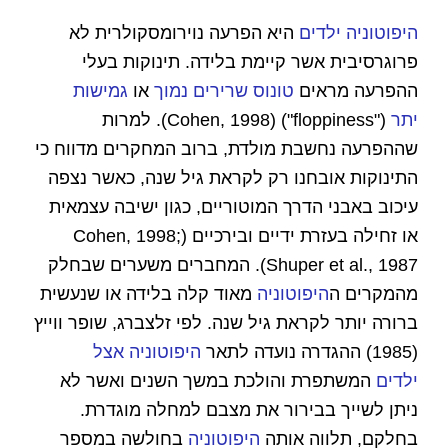
היפוטוניה ילדים
היא הפרעה נוירומסקולרית לא
פרוגרסיבית אשר קיימת בלידה. תינוקות בעלי
ההפרעה מראים
טונוס שרירים נמוך
או
גמישות
יתר
("floppiness") (Cohen, 1998). למרות
שההפרעה נחשבת מולדת, ברוב המחקרים מדווח כי
התינוקות אובחנו רק לקראת גיל שנה, כאשר נצפה
עיכוב באבני הדרך המוטוריים, כגון ישיבה עצמאית
או זחילה בעזרת ידיים ובירכיים (Cohen, 1998;
Shuper et al., 1987). המחברים משערים שבחלק
מהמקרים ה
היפוטוניה
מאוד קלה בלידה או שנעשית
ברורה יותר לקראת גיל שנה. לפי זלצברג, שופר ווייץ
(1985) ההגדרה נועדה לתאר
היפוטוניה אצל
ילדים
המשתפרת והולכת במשך השנים ואשר לא
ניתן לשייך בבירור את מצבם למחלה מוגדרת.
בחלקם, תלווה אותה
היפוטוניה
בחולשה במספר