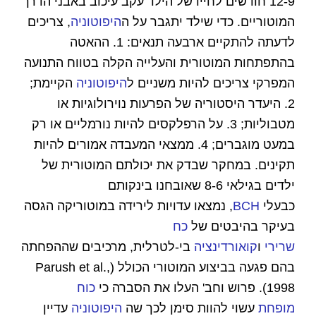
12-9 חודשים לחייו של הילד עקב עיכוב באבני הדרך
המוטוריים. כדי שילד יתגבר על ה
היפוטוניה
, צריכים
לדעתה להתקיים ארבעה תנאים: 1. ההאטה
בהתפתחות המוטורית והעלייה הקלה בטווח התנועה
המפרקי צריכים להיות משניים ל
היפוטוניה
הקיימת;
2. היעדר היסטוריה של הפרעות נוירולוגיות או
מטבוליות; 3. על הרפלקסים להיות נורמליים או רק
במעט מוגברים; 4. ממצאי המעבדה אמורים להיות
תקינים. במחקר שבדק את יכולתם המוטורית של
ילדים בגילאי 8-6 שאובחנו בינקותם
כבעלי
BCH
, נמצאו עדויות לירידה במוטוריקה הגסה
בעיקר בהיבטים של
כח
שרירי
ו
קואורדינציה
בי-לטרלית, מרכיבים שההפחתה
בהם פגעה בביצוע המוטורי הכולל (Parush et al.,
1998). פרוש וחב' העלו את הסברה כי
כוח
מופחת
עשוי להוות סימן לכך שה
היפוטוניה
עדיין