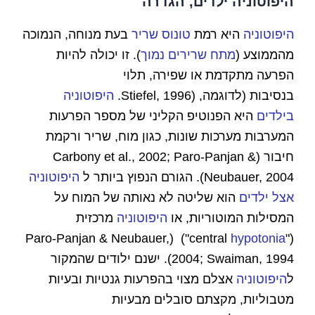
היפוטוניה ילדים, הגדרה
היפוטוניה
היא רמת
טונוס שריר
בעת מנוחה, הנמוכה
מהממוצע (
מתח שרירים נמוך
). זו יכולה להיות
הפרעה מתקדמת או שפירה, תלוי
בנסיבות (לדוגמה, (Stiefel, 1996.
היפוטוניה
בילדים
היא הפנוטיפ הקליני של מספר הפרעות
המערבות מערכות שונות, כגון מוח, שריר ורקמת
חיבור (Carbony et al., 2002; Paro-Panjan &
Neubauer, 2004). הגורם הנפוץ ביותר ל
היפוטוניה
אצל ילדים
הוא שליטה לא נאותה של המוח על
המסילות המוטוריות, או
היפוטוניה
מרכזית
") (Paro-Panjan & Neubauer,
hypotonia
("central
2004; Swaiman, 1994). ישנם ילודים שהמקור
ל
היפוטוניה
אצלם מצוי בהפרעות גנטיות ובעיות
מטבוליות, מקצתם סובלים מבעיות