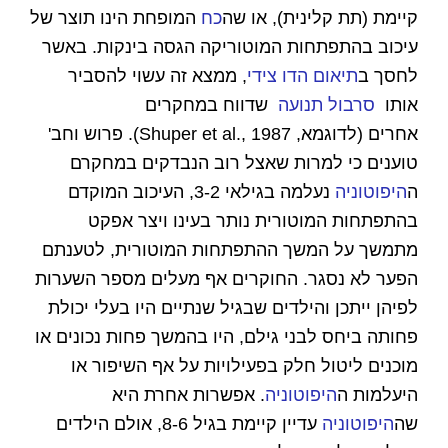
קיימת (תת קלינית), או שה
כח
המופחת הינו תוצר של
עיכוב בהתפתחות המוטוריקה הגסה בינקות. באשר
לחסך ב
תיאום הדו צידי
, ממצא זה עשוי להסביר
אותו
סרבול תנועה
שדווח במחקרים
אחרים (לדוגמא, Shuper et al., 1987). פרוש וחב'
טוענים כי למרות שאצל רוב הנבדקים במחקרם
ה
היפוטוניה
נעלמה בגילאי 3-2, העיכוב המוקדם
בהתפתחות המוטורית נותר בעינו ויצר אפקט
מתמשך על המשך ההתפתחות המוטורית, לטענתם
הפער לא נסגר. החוקרים אף מעלים מספר השערות
לפיהן ייתכן והילדים שבגיל שנתיים היו בעלי יכולת
פחותה ביחס לבני גילם, היו בהמשך פחות נכונים או
מוכנים ליטול חלק בפעילויות על אף השיפור או
היעלמות ה
היפוטוניה
. אפשרות אחרת היא
שה
היפוטוניה
עדיין קיימת בגיל 8-6, אולם הילדים