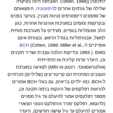
לחלוטין ((Cohen, 1998. האבחנה הינה בעיקרה
שלילה של גורמים אחרים ל
היפוטוניה
. הימצאותם
של סממנים דיסמורפים (עיוות מבני), בעיקר בפנים
ובקרקפת ומומים במערכות אורגניות אחרות, כגון
הלב ואנומליות בגפיים, מעידים על מעורבות מוחית.
למשל, אבנורמליות בגודל הראש, ובצורתו אינם
אופייניים ל-
(Cohen, 1998; Miller et al.,
BCH
1993 ). EMG ובדיקות הולכה עצבית ושריר תקינים
וכן, היעדר עדות קלינית או הדמייתית
(אולטראסאונד, רנטגן או MRI) לפגיעה במערכת
העצבים המרכזית הם קריטריונים (שליליים) הכרחיים
ל-BCH. כמו ילדים בריאים, גם בעלי BCH אמורים
להראות רפלקסים של הינקות ברמה תקינה וכן,
מספר רפלקסים אמור להיעלם עד גיל מסויים
(לדוגמא, רפלקס 'מורו' והרפלקס הטוני הצוארי
אמורים להיעלם עד גיל שישה חודשים). היעדר