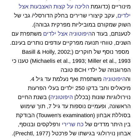
מינוריים (כדוגמת
הליכה על קצות האצבעות אצל
ילדים
, עקב קיצורי שרירים בחלק הדורסלי/ גבי של
השוק שמקורם במוביליות מפרקית גבוהה).
לטענתם, בעוד ה
היפוטוניה אצל ילדים
משתפרת עם
השנים, טווחי תנועה מפרקיים עודפים נותרים בעינם.
מספר נוסף של חוקרים (Basill & Holly, 2002;
Michaelis et al., 1993; Miller et al., 1993) טענו כי
הפרוגנוזה של ילדי BCH טובה
וה
היפוטוניה
משתפרת ואף נעלמת עד גיל 4.
מיכאליס וחב' בדקו 250 ילדים בעלי הפרעות
נוירולוגיות שונות (בכללן
היפוטוניה
) בשנת החיים
הראשונה, ופעמיים נוספות עד גיל 7, תוך שימוש
בסוללת אבחון (Touwen's examination) הבודקת
בין היתר מדדים של
כח שרירי
ורפלקסים ובנוסף,
אבחון נוירולוגי בגישתו של פרכטל (Prechtl, 1977).