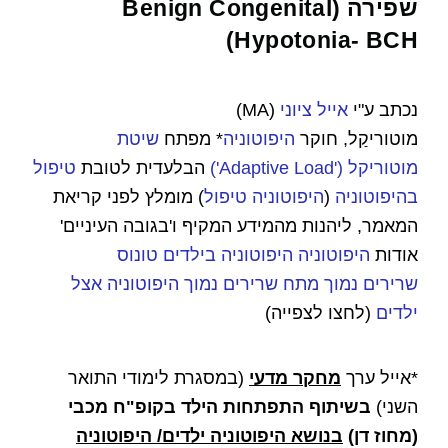
שפירה (Benign Congenital
Hypotonia- BCH)
נכתב ע"י
אייל ציוני
(MA)
מוטורי
קַל
,
חוקר
היפוטוניה
*
מפתח
שיטת
מוטוריקל
(
'
Adaptive Load
')
הבלעדית לטובת
טיפול
בהיפוטוניה
(
היפוטוניה טיפול
)
מומלץ לפני
קריאת
המאמר, ליהנות מהמידע המקיף ו'בגובה העיניים'
אודות
היפוטוניה
היפוטוניה בילדים
טונוס
שריר
ים
נמוך
מתח שרירים
נ
מוך
היפוטוניה אצל
ילדים
(לחצו לצפייה)
*אייל ערך
מחקר מ
דעי
(במסגרת לימודי התואר
השני)
בשיתוף התפתחות הילד בקופ"ח מכבי
(מחוז דן)
בנושא היפוטוניה ילדים/ היפוטוניה