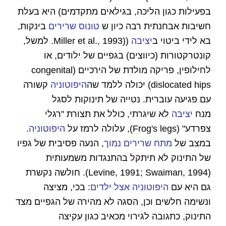
בפעילות כגון הליכה, בגילאים מתקדמים) היא בעלת
חשיבות אבחנתית רבה כיון ש
טונוס שרירים
בינקות,
בא לידי ביטוי ב
יציבה
((Miller et al., 1993. למשל,
קונטרקטורות (כיווצים) בגפיים של ילודים, או
לחילופין, פריקה מולדת של הירכיים (congenital
dislocated hips) יכולה ללמד שה
היפוטוניה
קשורה
עם פגיעה עוברית. נטייה של תינוקות לסגל
מנח
יציבה
לא שיגרתי, כולל את תצורת "רגלי
צפרדע" (Frog's legs), עלולה לרמז על
היפוטוניה
.
במצב של
מתח שרירים נמוך
, הנעה פסיבית של גפיו
של התינוק לא תיתקל בהתנגדות משמעותית
(Levine, 1991; Swaiman, 1994). חולשה נקשרת
גם היא עם
היפוטוניה אצל ילדים
: בכי, מציצה
ונשימה חלשים וכן, הסגה לא מהירה של הגפיים מצד
התינוק, כתגובה לגירוי מכאיב כגון עקיצה