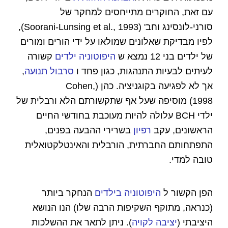
עם זאת, החוקרים מתייחסים למחקר של
סורני-לונסינג וחב' (Soorani-Lunsing et al., 1993),
לפיו מבדיקת שאלונים שמולאו על ידי הורים ומורים
של ילדים בני 12 נמצא ש
היפוטוניה ילדים
קשורה
לעיתים לבעיות התנהגות, כגון פחד ו
סרבול תנועה
,
אך לא לפגיעה בקוגניציה. כהן (Cohen,
1998) מוסיפה שעל אף שתקשורתם הלא ורבלית של
ילדי BCH עלולה להיות מעוכבת בחודשי החיים
הראשונים, עקב
רפיון
בשרירי ההבעה בפנים,
התפתחותם החברתית, הורבלית והאינטלקטואלית
טובה למדי.
הפן הקשור ל
היפוטוניה בילדים
הנחקר ביותר
(כנראה, מתוקף השקיפות הרבה שלו) הנו הנושא
היציבתי (
יציבה לקויה
). ניתן לתאר את ההשלכות