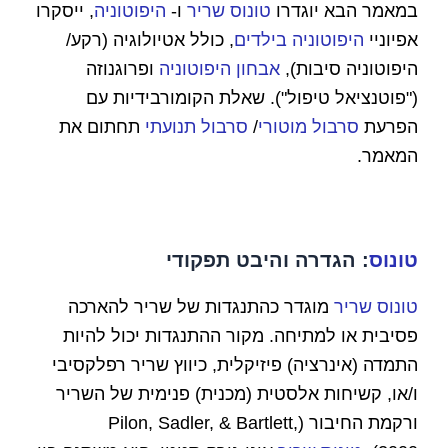
במאמר הבא יוגדרו
טונוס שריר
ו-
היפוטוניה
, ייסקרו
אפיוניי
היפוטוניה בילדים
, כולל אטיולוגיה (רקע/
היפוטוניה סיבות),
אבחון היפוטוניה
ופרוגנוזה
("פוטנציאל טיפול"). שאלת הקומורבידיות עם
הפרעת
סרבול מוטורי
/
סרבול תנועתי
תחתום את
המאמר.
טונוס
: הגדרה והיבט תפקודי
טונוס שריר
מוגדר כהתנגדות של שריר להארכה
פסיבית או למתיחה. מקור ההתנגדות יכול להיות
התמדה (אינרציה) פיזיקלית, כיווץ שריר רפלקסיבי
ו/או, קשיחות אלסטית (מכנית) פנימית של השריר
ורקמת החיבור (Pilon, Sadler, & Bartlett,