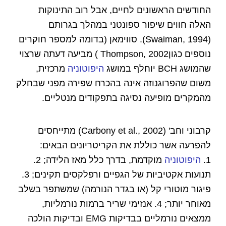
החודשים הראשונים לחיים, אבל רוב התינוקות
האלה חווים שיפור ספונטני במהלך בגרותם
(Swaiman, 1994). סווימאן (בדומה למספר חוקרים
נוספים כגוןThompson, 2002 ) מביעה דעתה שרצוי
שהמושג BCH יוחלף במושג
היפוטוניה
מרכזית,
משום שהפרוגנוזה אינה בהכרח שפירה מפני שבחלק
מהמקרים מופיעה נסיגה בתפקודים מנטליים.
קרבוני וחב' (Carbony et al., 2002) מתייחסים
להפרעה אשר כוללת את הקריטריונים הבאים:
1.
היפוטוניה
מוקדמת, בדרך כלל מאז הלידה; 2.
תנועות אקטיביות של הגפיים ורפלקסים תקינים; 3.
פיגור מוטורי קל (או בגדר הנורמה) שמשתפר בשלב
מאוחר יותר; 4. אנזימי שריר ברמות נורמליות,
ממצאים נורמליים בבדיקות EMG ובדיקות הולכה