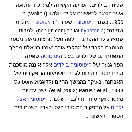
שכיחה בילדים, הפרעה הקשורה למערכת התנועה
אשר הוצגה לראשונה על ידי וולטון (Walton) ב-
1956, בשם "
היפוטוניה
שפירה" (
היפוטוניה
מולדת
שפירה" (benign congenital
hypotonia
). למרות
שמאז גילוי ההפרעה חלפה מעל מחצית מאה, מספר
מצומצם בלבד של מחקרי אורך נערכו בשאלת מהלך
התפתחותם של ילדים בעלי
היפוטוניה
שפירה.
הפרוגנוזה של
היפוטוניה בילדים
אלה איננה מוסכמת
וקיים חוסר בהירות לגבי המשמעות התפקודית של
האבחנה, בעיקר בהמשך החיים (לדוגמא,Carbony
et al.,2002; Parush et al., 1998). ישנן עדויות
מעטות ואף סותרות לגבי השלכות
היפוטוניה אצל
ילדים
על התפקוד המוטורי הגס והעדין בשנות בית
הספר הראשונות.