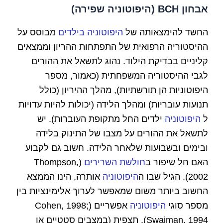
אבחון BCH (
היפוטוניה שפירה
)
החשד להימצאותה של
היפוטוניה בילדים
מבוסס על
ההיסטוריה הרפואית של התפתחות ההריון וממצאים
קליניים בבדיקת הילוד. נהוג לתשאל את ההורים
לגבי ההיסטוריה המשפחתית (כאמור, מספר
היפוטוניות הן תורשתיות), מהלך ההיריון (כולל
תנועות עובריות) ומהלך הלידה (יכולות להיות עדויות
ל
היפוטוניה
ילדים החל מתקופת העוברות). יש
לתשאל את ההורים על מצבו של התינוק בלידה
ובימים ובשבועות שלאחר הלידה. חשוב גם לקבוע
האם חל שיפור ב
חולשת השרירים
(Thompson,
2002). הגיל שבו ה
היפוטוניה
אותרה, הינו הממצא
החשוב ביותר משום שמאפשר לערוך אלימינציות בין
מספר סוגי
היפוטוניה
אפשריים (Cohen, 1998;
Swaiman, 1994). תצפית (במצבים סטטיים או